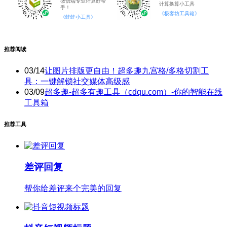
微信端专业计算好帮
计算换算小工具
手！
《极客坊工具箱》
《蛙蛙小工具》
推荐阅读
03/14
让图片排版更自由！超多趣九宫格/多格切割工
具：一键解锁社交媒体高级感
03/09
超多趣-超多有趣工具（cdqu.com）-你的智能在线
工具箱
推荐工具
差评回复
帮你给差评来个完美的回复