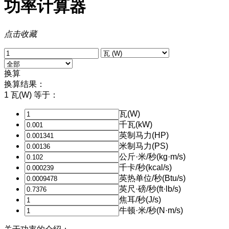
功率计算器
点击收藏
换算
换算结果：
1 瓦(W) 等于：
瓦(W)
千瓦(kW)
英制马力(HP)
米制马力(PS)
公斤·米/秒(kg·m/s)
千卡/秒(kcal/s)
英热单位/秒(Btu/s)
英尺·磅/秒(ft·lb/s)
焦耳/秒(J/s)
牛顿·米/秒(N·m/s)