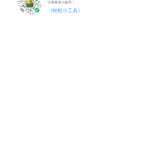
计算换算小能手！
《蛙蛙小工具》