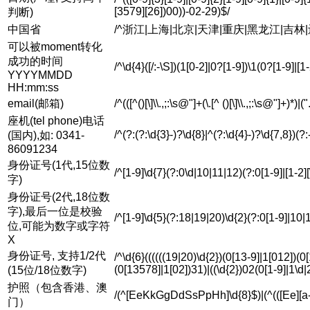
[3579][26])00))-02-29)$/
判断)
中国省
/^浙江|上海|北京|天津|重庆|黑龙江|吉林
可以被moment转化
成功的时间
/^\d{4}([/:-\S])(1[0-2]|0?[1-9])\1(0?[1-9]|[1
YYYYMMDD
HH:mm:ss
email(邮箱)
/^(([^()[\]\\.,;:\s@"]+(\.[^ ()[\]\\.,;:\s@"]+)*
座机(tel phone)电话
/^(?:(?:\d{3}-)?\d{8}|^(?:\d{4}-)?\d{7,8})(?
(国内),如: 0341-
86091234
身份证号(1代,15位数
/^[1-9]\d{7}(?:0\d|10|11|12)(?:0[1-9]|[1-2]
字)
身份证号(2代,18位数
字),最后一位是校验
/^[1-9]\d{5}(?:18|19|20)\d{2}(?:0[1-9]|10|
位,可能为数字或字符
X
身份证号, 支持1/2代
/^\d{6}((((((19|20)\d{2})(0[13-9]|1[012])(0
(0[13578]|1[02])31)|((\d{2})02(0[1-9]|1\d|
(15位/18位数字)
护照（包含香港、澳
/(^[EeKkGgDdSsPpHh]\d{8}$)|(^(([Ee][a-fA-
门）