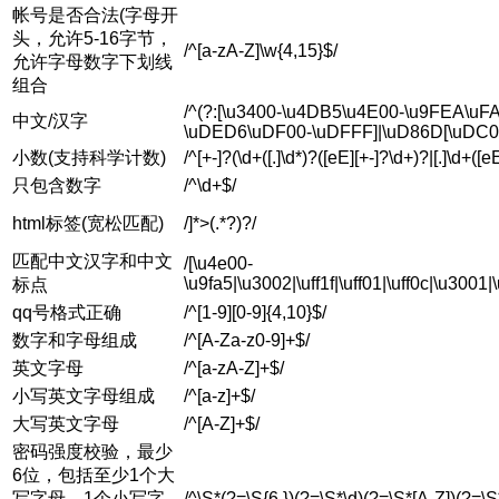
帐号是否合法(字母开
头，允许5-16字节，
/^[a-zA-Z]\w{4,15}$/
允许字母数字下划线
组合
/^(?:[\u3400-\u4DB5\u4E00-\u9FEA\u
中文/汉字
\uDED6\uDF00-\uDFFF]|\uD86D[\uDC0
小数(支持科学计数)
/^[+-]?(\d+([.]\d*)?([eE][+-]?\d+)?|[.]\d+([e
只包含数字
/^\d+$/
html标签(宽松匹配)
/]*>(.*?)?/
匹配中文汉字和中文
/[\u4e00-
\u9fa5|\u3002|\uff1f|\uff01|\uff0c|\u300
标点
qq号格式正确
/^[1-9][0-9]{4,10}$/
数字和字母组成
/^[A-Za-z0-9]+$/
英文字母
/^[a-zA-Z]+$/
小写英文字母组成
/^[a-z]+$/
大写英文字母
/^[A-Z]+$/
密码强度校验，最少
6位，包括至少1个大
写字母，1个小写字
/^\S*(?=\S{6,})(?=\S*\d)(?=\S*[A-Z])(?=\