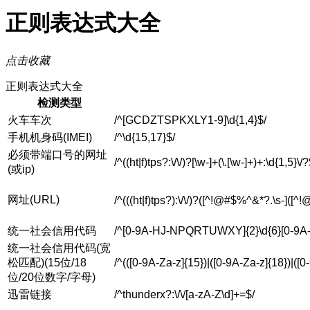
正则表达式大全
点击收藏
正则表达式大全
检测类型
火车车次
/^[GCDZTSPKXLY1-9]\d{1,4}$/
手机机身码(IMEI)
/^\d{15,17}$/
必须带端口号的网址
/^((ht|f)tps?:\/\/)?[\w-]+(\.[\w-]+)+:\d{1,5}\/?
(或ip)
网址(URL)
/^(((ht|f)tps?):\/\/)?([^!@#$%^&*?.\s-]([
统一社会信用代码
/^[0-9A-HJ-NPQRTUWXY]{2}\d{6}[0-9
统一社会信用代码(宽
松匹配)(15位/18
/^(([0-9A-Za-z]{15})|([0-9A-Za-z]{18})|([0
位/20位数字/字母)
迅雷链接
/^thunderx?:\/\/[a-zA-Z\d]+=$/