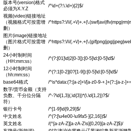
版本号(version)格式
/^\d+(?:\.\d+){2}$/
必须为X.Y.Z
视频(video)链接地址
（视频格式可按需增
/^https?:\/\/(.+\/)+.+(\.(swf|avi|flv|mpg
删）
图片(image)链接地址
（图片格式可按需增
/^https?:\/\/(.+\/)+.+(\.(gif|png|jpg|jpeg|w
删）
24小时制时间
/^(?:[01]\d|2[0-3]):[0-5]\d:[0-5]\d$/
（HH:mm:ss）
12小时制时间
/^(?:1[0-2]|0?[1-9]):[0-5]\d:[0-5]\d$/
（hh:mm:ss）
base64格式
/^\s*data:(?:[a-z]+\/[a-z0-9-+.]+(?:;[a-z-
数字/货币金额（支持
负数、千分位分隔
/^-?\d{1,3}(,\d{3})*(\.\d{1,2})?$/
符）
银行卡号
/^[1-9]\d{9,29}$/
中文姓名
/^(?:[\u4e00-\u9fa5·]{2,16})$/
英文姓名
/(^[a-zA-Z][a-zA-Z\s]{0,20}[a-zA-Z]$)/
车牌号(新能源)
/^[京津沪渝冀豫云辽黑湘皖鲁新苏浙赣鄂桂甘晋蒙陕吉闽贵粤