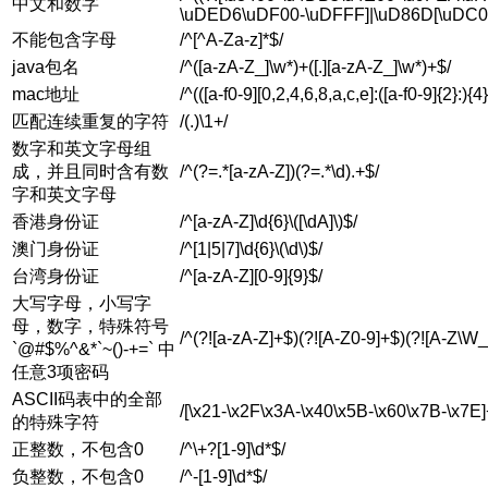
中文和数字
\uDED6\uDF00-\uDFFF]|\uD86D[\uDC00
不能包含字母
/^[^A-Za-z]*$/
java包名
/^([a-zA-Z_]\w*)+([.][a-zA-Z_]\w*)+$/
mac地址
/^(([a-f0-9][0,2,4,6,8,a,c,e]:([a-f0-9]{2}:){4}
匹配连续重复的字符
/(.)\1+/
数字和英文字母组
成，并且同时含有数
/^(?=.*[a-zA-Z])(?=.*\d).+$/
字和英文字母
香港身份证
/^[a-zA-Z]\d{6}\([\dA]\)$/
澳门身份证
/^[1|5|7]\d{6}\(\d\)$/
台湾身份证
/^[a-zA-Z][0-9]{9}$/
大写字母，小写字
母，数字，特殊符号
/^(?![a-zA-Z]+$)(?![A-Z0-9]+$)(?![A-Z
`@#$%^&*`~()-+=` 中
任意3项密码
ASCII码表中的全部
/[\x21-\x2F\x3A-\x40\x5B-\x60\x7B-\x7E]
的特殊字符
正整数，不包含0
/^\+?[1-9]\d*$/
负整数，不包含0
/^-[1-9]\d*$/