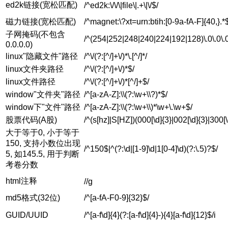
ed2k链接(宽松匹配)
/^ed2k:\/\/\|file\|.+\|\/$/
磁力链接(宽松匹配)
/^magnet:\?xt=urn:btih:[0-9a-fA-F]{40,}.*
子网掩码(不包含
/^(254|252|248|240|224|192|128)\.0\.0\.
0.0.0.0)
linux"隐藏文件"路径
/^\/(?:[^/]+\/)*\.[^/]*/
linux文件夹路径
/^\/(?:[^/]+\/)*$/
linux文件路径
/^\/(?:[^/]+\/)*[^/]+$/
window"文件夹"路径
/^[a-zA-Z]:\\(?:\w+\\?)*$/
window下"文件"路径
/^[a-zA-Z]:\\(?:\w+\\)*\w+\.\w+$/
股票代码(A股)
/^(s[hz]|S[HZ])(000[\d]{3}|002[\d]{3}|300[\
大于等于0, 小于等于
150, 支持小数位出现
/^150$|^(?:\d|[1-9]\d|1[0-4]\d)(?:\.5)?$/
5, 如145.5, 用于判断
考卷分数
html注释
/
/g
md5格式(32位)
/^[a-fA-F0-9]{32}$/
GUID/UUID
/^[a-f\d]{4}(?:[a-f\d]{4}-){4}[a-f\d]{12}$/i