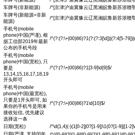
车牌号(非新能源)
/^[京津沪渝冀豫云辽黑湘皖鲁新苏浙赣鄂桂甘晋蒙陕
车牌号(新能源+非新
/^[京津沪渝冀豫云辽黑湘皖鲁新苏浙赣鄂桂甘晋蒙陕
能源)
手机号(mobile
phone)中国(严谨), 根
/^(?:(?:\+|00)86)?1(?:(?:3[\d])|(?:4[5-79])|
据工信部2019年最新
公布的手机号段
手机号(mobile
phone)中国(宽松), 只
/^(?:(?:\+|00)86)?1[3-9]\d{9}$/
要是
13,14,15,16,17,18,19
开头即可
手机号(mobile
phone)中国(最宽松),
只要是1开头即可, 如
/^(?:(?:\+|00)86)?1\d{10}$/
果你的手机号是用来
接收短信, 优先建议
选择这一条
日期(宽松)
/^\d{1,4}(-)(1[0-2]|0?[1-9])\1(0?[1-9]|[1-2]
日期(严谨, 支持闰年
/^(([0-9]{3}[1-9]|[0-9]{2}[1-9][0-9]{1}|[0-9]