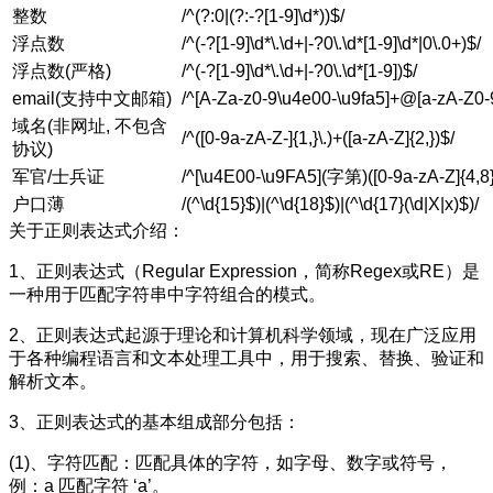
整数
/^(?:0|(?:-?[1-9]\d*))$/
浮点数
/^(-?[1-9]\d*\.\d+|-?0\.\d*[1-9]\d*|0\.0+)$/
浮点数(严格)
/^(-?[1-9]\d*\.\d+|-?0\.\d*[1-9])$/
email(支持中文邮箱)
/^[A-Za-z0-9\u4e00-\u9fa5]+@[a-zA-Z0-9
域名(非网址, 不包含
/^([0-9a-zA-Z-]{1,}\.)+([a-zA-Z]{2,})$/
协议)
军官/士兵证
/^[\u4E00-\u9FA5](字第)([0-9a-zA-Z]{4,8
户口薄
/(^\d{15}$)|(^\d{18}$)|(^\d{17}(\d|X|x)$)/
关于正则表达式介绍：
1、正则表达式（Regular Expression，简称Regex或RE）是
一种用于匹配字符串中字符组合的模式。
2、正则表达式起源于理论和计算机科学领域，现在广泛应用
于各种编程语言和文本处理工具中，用于搜索、替换、验证和
解析文本。
3、正则表达式的基本组成部分包括：
(1)、字符匹配：匹配具体的字符，如字母、数字或符号，
例：a 匹配字符 ‘a’。