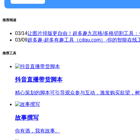
推荐阅读
03/14
让图片排版更自由！超多趣九宫格/多格切割工具：
03/09
超多趣-超多有趣工具（cdqu.com）-你的智能在线
推荐工具
抖音直播带货脚本
精心策划的脚本可引导观众参与互动，激发购买欲望，树
故事撰写
你有酒，我有故事。