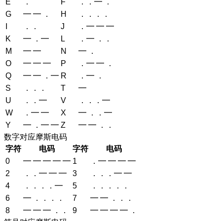
E
．
F
．．━ ．
G
━ ━ ．
H
．．．．
I
．．
J
．━ ━ ━
K
━ ．━
L
．━ ．．
M
━ ━
N
━ ．
O
━ ━ ━
P
．━ ━ ．
Q
━ ━ ．━
R
．━ ．
S
．．．
T
━
U
．．━
V
．．．━
W
．━ ━
X
━ ．．━
Y
━ ．━ ━
Z
━ ━ ．．
数字对应摩斯电码
字符
电码
字符
电码
0
━ ━ ━ ━ ━
1
．━ ━ ━ ━
2
．．━ ━ ━
3
．．．━ ━
4
．．．．━
5
．．．．．
6
━ ．．．．
7
━ ━ ．．．
8
━ ━ ━ ．．
9
━ ━ ━ ━ ．