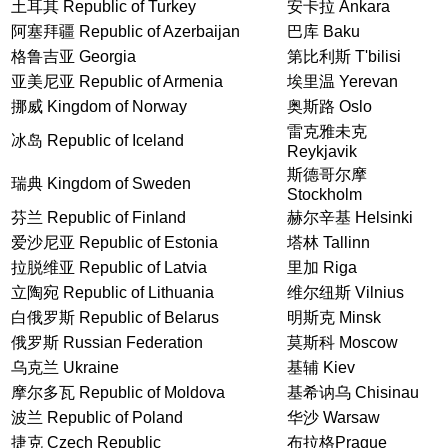
土耳其 Republic of Turkey
安卡拉 Ankara
阿塞拜疆 Republic of Azerbaijan
巴库 Baku
格鲁吉亚 Georgia
第比利斯 T'bilisi
亚美尼亚 Republic of Armenia
埃里温 Yerevan
挪威 Kingdom of Norway
奥斯路 Oslo
雷克雅未克
冰岛 Republic of Iceland
Reykjavik
斯德哥尔摩
瑞典 Kingdom of Sweden
Stockholm
芬兰 Republic of Finland
赫尔辛基 Helsinki
爱沙尼亚 Republic of Estonia
塔林 Tallinn
拉脱维亚 Republic of Latvia
里加 Riga
立陶宛 Republic of Lithuania
维尔纽斯 Vilnius
白俄罗斯 Republic of Belarus
明斯克 Minsk
俄罗斯 Russian Federation
莫斯科 Moscow
乌克兰 Ukraine
基辅 Kiev
摩尔多瓦 Republic of Moldova
基希讷乌 Chisinau
波兰 Republic of Poland
华沙 Warsaw
捷克 Czech Republic
布拉格Prague