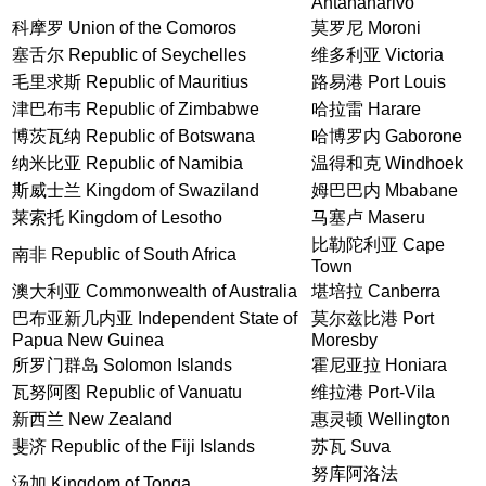
Antananarivo
科摩罗 Union of the Comoros
莫罗尼 Moroni
塞舌尔 Republic of Seychelles
维多利亚 Victoria
毛里求斯 Republic of Mauritius
路易港 Port Louis
津巴布韦 Republic of Zimbabwe
哈拉雷 Harare
博茨瓦纳 Republic of Botswana
哈博罗内 Gaborone
纳米比亚 Republic of Namibia
温得和克 Windhoek
斯威士兰 Kingdom of Swaziland
姆巴巴内 Mbabane
莱索托 Kingdom of Lesotho
马塞卢 Maseru
比勒陀利亚 Cape
南非 Republic of South Africa
Town
澳大利亚 Commonwealth of Australia
堪培拉 Canberra
巴布亚新几内亚 Independent State of
莫尔兹比港 Port
Papua New Guinea
Moresby
所罗门群岛 Solomon Islands
霍尼亚拉 Honiara
瓦努阿图 Republic of Vanuatu
维拉港 Port-Vila
新西兰 New Zealand
惠灵顿 Wellington
斐济 Republic of the Fiji Islands
苏瓦 Suva
努库阿洛法
汤加 Kingdom of Tonga