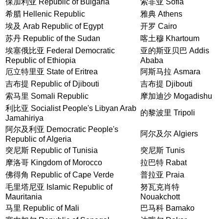
保加利亚 Republic of Bulgaria
索非亚 Sofia
希腊 Hellenic Republic
雅典 Athens
埃及 Arab Republic of Egypt
开罗 Cairo
苏丹 Republic of the Sudan
喀土穆 Khartoum
埃塞俄比亚 Federal Democratic
亚的斯亚贝巴 Addis
Republic of Ethiopia
Ababa
厄立特里亚 State of Eritrea
阿斯马拉 Asmara
吉布提 Republic of Djibouti
吉布提 Djibouti
索马里 Somali Republic
摩加迪沙 Mogadishu
利比亚 Socialist People's Libyan Arab
的黎波里 Tripoli
Jamahiriya
阿尔及利亚 Democratic People's
阿尔及尔 Algiers
Republic of Algeria
突尼斯 Republic of Tunisia
突尼斯 Tunis
摩洛哥 Kingdom of Morocco
拉巴特 Rabat
佛得角 Republic of Cape Verde
普拉亚 Praia
毛里塔尼亚 Islamic Republic of
努瓦克肖特
Mauritania
Nouakchott
马里 Republic of Mali
巴马科 Bamako