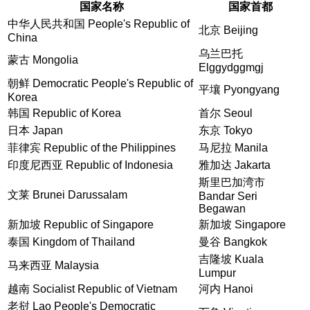
国家名称
国家首都
中华人民共和国 People's Republic of
北京 Beijing
China
乌兰巴托
蒙古 Mongolia
Elggydggmgj
朝鲜 Democratic People's Republic of
平壤 Pyongyang
Korea
韩国 Republic of Korea
首尔 Seoul
日本 Japan
东京 Tokyo
菲律宾 Republic of the Philippines
马尼拉 Manila
印度尼西亚 Republic of Indonesia
雅加达 Jakarta
斯里巴加湾市
文莱 Brunei Darussalam
Bandar Seri
Begawan
新加坡 Republic of Singapore
新加坡 Singapore
泰国 Kingdom of Thailand
曼谷 Bangkok
吉隆坡 Kuala
马来西亚 Malaysia
Lumpur
越南 Socialist Republic of Vietnam
河内 Hanoi
老挝 Lao People's Democratic