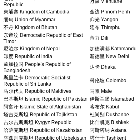
万象 Vientiane
Republic
柬埔寨 Kingdom of Cambodia
金边 Phnom Penh
缅甸 Union of Myanmar
仰光 Yangon
不丹 Kingdom of Bhutan
廷布 Thimphu
东帝汶 Democratic Republic of East
帝力 Dili
Timor
尼泊尔 Kingdom of Nepal
加德满都 Kathmandu
印度 Republic of India
新德里 New Delhi
孟加拉国 People's Republic of
达卡 Dhaka
Bangladesh
斯里兰卡 Democratic Socialist
科伦坡 Colombo
Republic of Sri Lanka
马尔代夫 Republic of Maldives
马累 Male
巴基斯坦 Islamic Republic of Pakistan
伊斯兰堡 Islamabad
阿富汗 Islamic State of Afghanistan
喀布尔 Kabul
塔吉克斯坦 Republic of Tajikistan
杜尚别 Dushanbe
吉尔吉斯斯坦 Kyrgyz Republic
比什凯克 Bishkek
哈萨克斯坦 Republic of Kazakhstan
阿斯塔纳 Astana
乌兹别克期坦 Republic of Uzbekistan
塔什干 Tashkent