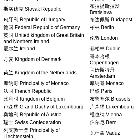
布拉提斯拉发
斯洛伐克 Slovak Republic
Bratislava
匈牙利 Republic of Hungary
布达佩斯 Budapest
德国 Federal Republic of Germany
柏林 Berlin
英国 United kingdom of Great Britain
伦敦 London
and Northern Ireland
爱尔兰 Ireland
都柏林 Dublin
哥本哈根
丹麦 Kingdom of Denmark
Copenhagen
阿姆斯特丹
荷兰 Kingdom of the Netherlands
Amsterdam
摩纳哥 Principality of Monaco
摩纳哥 Monaco
法国 French Republic
巴黎 Paris
比利时 Kingdom of Belgium
布鲁塞尔 Brussels
卢森堡 Grand Duchy of Luxembourg
卢森堡 Luxembourg
奥地利 Republic of Austria
维也纳 Vienna
瑞士 Swiss Confederation
伯尔尼 Bern
列支敦士登 Principality of
瓦杜兹 Vaduz
Liechtenstein