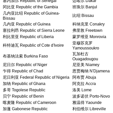
塞内加尔 Republic of Senegal
达喀尔 Dakar
冈比亚 Republic of the Gambia
班珠尔 Banjul
几内亚比绍 Republic of Guinea-
比绍 Bissau
Bissau
几内亚 Republic of Guinea
科纳克里 Conakry
塞拉利昂 Republic of Sierra Leone
弗里敦 Freetown
利比里亚 Republic of Liberia
蒙罗维亚 Monrovia
亚穆苏克罗
科特迪瓦 Republic of Cote d'Ivoire
Yamoussoukro
瓦加杜古
布基纳法索 Burkina Faso
Ouagadougou
尼日尔 Republic of Niger
尼亚美 Niamey
乍得 Republic of Chad
恩贾梅纳 N'Djamena
尼日利亚 Federal Republic of Nigeria
阿布贾 Abuja
加纳 Republic of Ghana
阿克拉 Accra
多哥 Togolese Republic
洛美 Lome
贝宁 Republic of Benin
波多诺伏 Porto-Novo
喀麦隆 Republic of Cameroon
雅温得 Yaounde
加蓬 Gabonese Republic
利伯维尔 Libreville