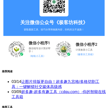
关注微信公众号《极客坊科技》
获取最新工具、技巧分享和独家内容，扫码关注不迷路！
微信小程序1
微信小程序2
微信端专业计算好帮
计算换算小工具
手！
《极客坊工具箱》
《蛙蛙小工具》
推荐阅读
03/14
让图片排版更自由！超多趣九宫格/多格切割工
具：一键解锁社交媒体高级感
03/09
超多趣-超多有趣工具（cdqu.com）-你的智能在线
工具箱
推荐工具