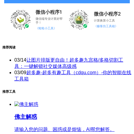
微信小程序1
微信小程序2
微信端专业计算好帮
计算换算小工具
手！
《极客坊工具箱》
《蛙蛙小工具》
推荐阅读
03/14
让图片排版更自由！超多趣九宫格/多格切割工
具：一键解锁社交媒体高级感
03/09
超多趣-超多有趣工具（cdqu.com）-你的智能在线
工具箱
推荐工具
佛主解惑
请输入您的问题、困惑或是烦恼，AI帮您解答。