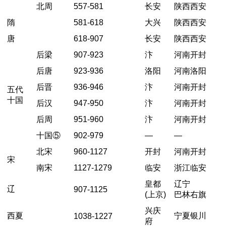
北周
557-581
长安
陕西西安
隋
581-618
大兴
陕西西安
唐
618-907
长安
陕西西安
后梁
907-923
汴
河南开封
后唐
923-936
洛阳
河南洛阳
后晋
936-946
汴
河南开封
五代
十国
后汉
947-950
汴
河南开封
后周
951-960
汴
河南开封
十国
⑤
902-979
—
—
北宋
960-1127
开封
河南开封
宋
南宋
1127-1279
临安
浙江临安
皇都
辽宁
辽
907-1125
(上京)
巴林右旗
兴庆
西夏
宁夏银川
1038-1227
府