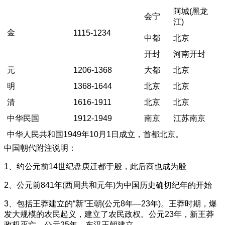
阿城(黑龙
会宁
江)
金
1115-1234
中都
北京
开封
河南开封
元
1206-1368
大都
北京
明
1368-1644
北京
北京
清
1616-1911
北京
北京
中华民国
1912-1949
南京
江苏南京
中华人民共和国1949年10月1日成立，首都北京。
中国朝代附注说明：
1、约公元前14世纪盘庚迁都于殷，此后商也成为殷
2、公元前841年(西周共和元年)为中国历史确切纪年的开始
3、包括王莽建立的“新”王朝(公元8年—23年)。王莽时期，爆
发大规模的农民起义，建立了农民政权。公元23年，新王莽
政权灭亡。公元25年，东汉王朝建立