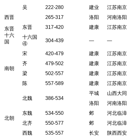
吴
222-280
建业
江苏南京
西晋
265-317
洛阳
河南洛阳
东晋
317-420
建康
江苏南京
东晋
十六
十六国
304-439
—
—
国
④
宋
420-479
建康
江苏南京
齐
479-502
建康
江苏南京
南朝
梁
502-557
建康
江苏南京
陈
557-589
建康
江苏南京
平城
山西大同
北魏
386-534
洛阳
河南洛阳
东魏
534-550
邺
河北临漳
北朝
北齐
550-577
邺
河北临漳
西魏
535-557
长安
陕西西安