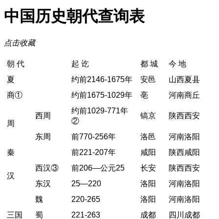
中国历史朝代查询表
点击收藏
朝 代
起 讫
都 城
今 地
夏
约前2146-1675年
安邑
山西夏县
商
①
约前1675-1029年
亳
河南商丘
约前1029-771年
西周
镐京
陕西西安
②
周
东周
前770-256年
洛邑
河南洛阳
秦
前221-207年
咸阳
陕西咸阳
西汉
③
前206—公元25
长安
陕西西安
汉
东汉
25—220
洛阳
河南洛阳
魏
220-265
洛阳
河南洛阳
三国
蜀
221-263
成都
四川成都