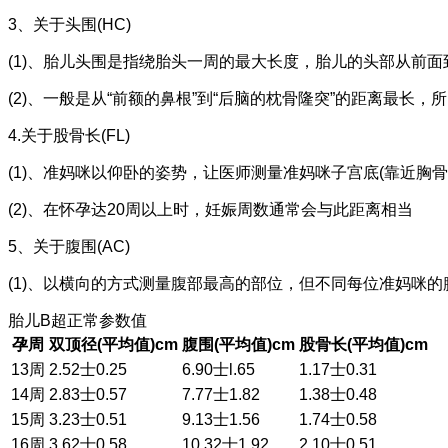
3、关于头围(HC)
(1)、胎儿头围是指绕胎头一周的最大长度，胎儿的头部从前
(2)、一般是从“前额的鼻根”到“后脑的枕骨隆突”的距离最长，
4.关于股骨长(FL)
(1)、准妈咪以仰卧的姿势，让医师测量准妈咪子宫底(靠近胸
(2)、在怀孕达20周以上时，妊娠周数通常会与此距离相当
5、关于腹围(AC)
(1)、以横向的方式测量腹部最高的部位，但不同每位准妈咪
胎儿B超正常参数值
孕周
双顶径(平均值)cm
腹围(平均值)cm
股骨长(平均值)cm
13周
2.52士0.25
6.90士l.65
1.17士0.31
14周
2.83士0.57
7.77士1.82
1.38士0.48
15周
3.23士0.51
9.13士1.56
1.74士0.58
16周
3.62士0.58
10.32士1.92
2.10士0.51