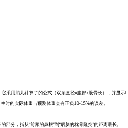
，它采用胎儿计算了的公式（双顶直径x腹部x股骨长），并显示
出生时的实际体重与预测体重会有正负10-15%的误差。
长的部分，指从“前额的鼻根”到“后脑的枕骨隆突”的距离最长。